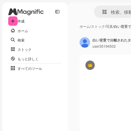
作成
ホーム
/
ストック
/
写真
/
白い背景
ホーム
検索
白い背景で分離されたタ
user35194502
ストック
もっと詳しく
Premium
すべてのツール