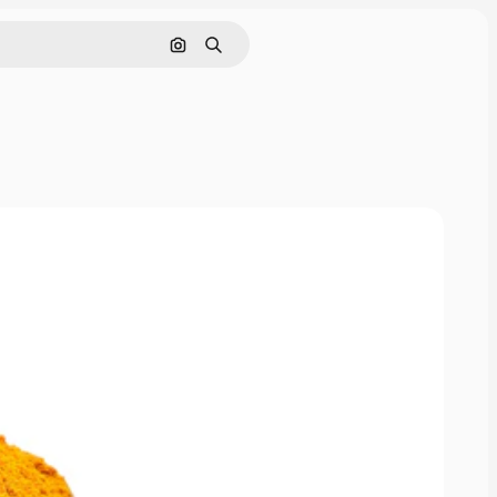
画像で検索
検索