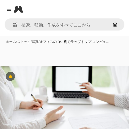
Magnific
Close menu
画像で
ホーム
/
ストック
/
写真
/
オフィスの白い机でラップトップ コンピュ…
Premium