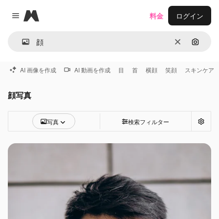
Magnific
料金
ログイン
Close menu
消去
画像で
AI 画像を作成
AI 動画を作成
目
首
横顔
笑顔
スキンケア
顔写真
写真
検索フィルター