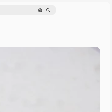
画像で検索
検索