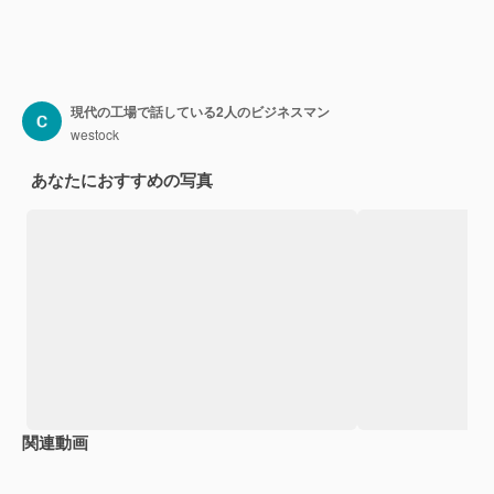
現代の工場で話している2人のビジネスマン
westock
あなたにおすすめの写真
関連動画
Premium
Premium
Premium
Premium