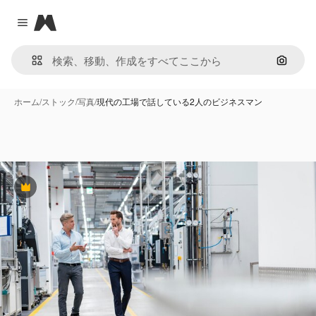
Magnific
Close menu
画像で
ホーム
/
ストック
/
写真
/
現代の工場で話している2人のビジネスマン
Premium