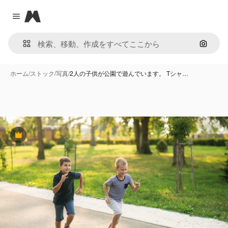
Magnific
Close menu
画像で
ホーム
/
ストック
/
写真
/
2人の子供が公園で遊んでいます。 Tシャ…
Premium