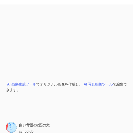
AI 画像生成ツール
でオリジナル画像を作成し、
AI 写真編集ツール
で編集で
きます。
白い背景の2匹の犬
cynoclub