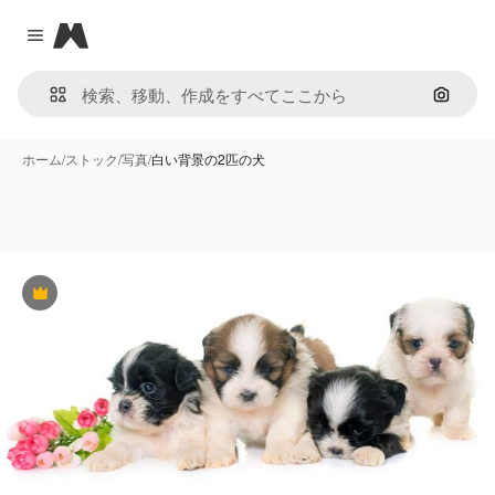
Magnific
Close menu
画像で
ホーム
/
ストック
/
写真
/
白い背景の2匹の犬
Premium