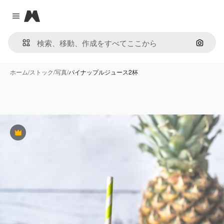
Magnific
Close menu
画像で
ホーム
/
ストック
/
写真
/
パイナップルジュース2杯
Premium