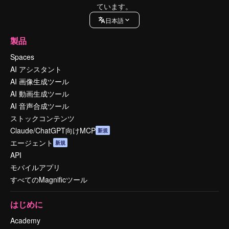
ています。
日本語
製品
Spaces
AI アシスタント
AI 画像生成ツール
AI 動画生成ツール
AI 音声合成ツール
ストックコンテンツ
Claude/ChatGPT向けMCP
新規
エージェント
新規
API
モバイルアプリ
すべてのMagnificツール
はじめに
Academy