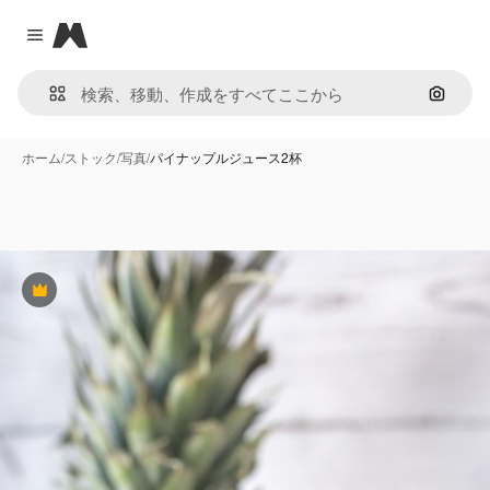
Magnific
Close menu
画像で
ホーム
/
ストック
/
写真
/
パイナップルジュース2杯
Premium