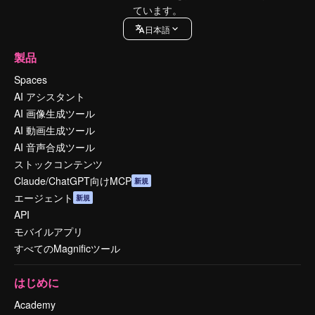
ています。
日本語
製品
Spaces
AI アシスタント
AI 画像生成ツール
AI 動画生成ツール
AI 音声合成ツール
ストックコンテンツ
Claude/ChatGPT向けMCP
新規
エージェント
新規
API
モバイルアプリ
すべてのMagnificツール
はじめに
Academy