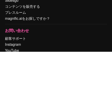
Slidesgo
コンテンツを販売する
プレスルーム
magnific.aiをお探しですか？
お問い合わせ
顧客サポート
Instagram
YouTube
LinkedIn
TikTok
Discord
X
Reddit
Copyright © 2010-
2026
Freepik Company S.L.U.
無断複写・転載を禁じま
す
.