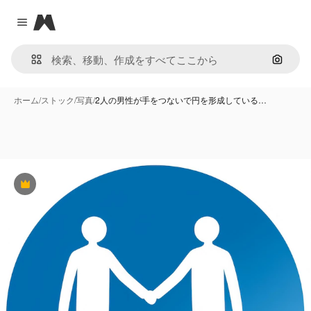
Magnific
Close menu
画像で
ホーム
/
ストック
/
写真
/
2人の男性が手をつないで円を形成している…
Premium