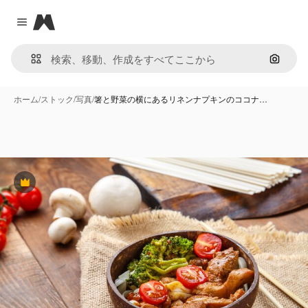
Magnific
Close menu
画像で
ホーム
/
ストック
/
写真
/
箸と野菜の横にあるリネンナプキンのココナ…
Premium