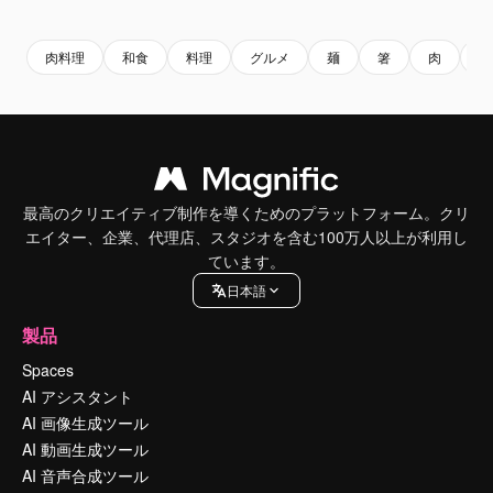
Premium
Premium
Premium
Premium
肉料理
和食
料理
グルメ
麺
箸
肉
食
最高のクリエイティブ制作を導くためのプラットフォーム。クリ
エイター、企業、代理店、スタジオを含む100万人以上が利用し
ています。
日本語
製品
Spaces
AI アシスタント
AI 画像生成ツール
AI 動画生成ツール
AI 音声合成ツール