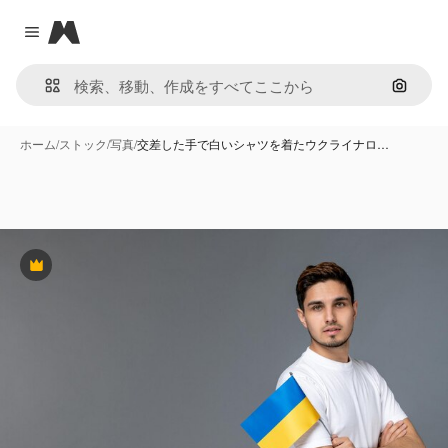
Magnific
Close menu
画像で
ホーム
/
ストック
/
写真
/
交差した手で白いシャツを着たウクライナロ…
Premium