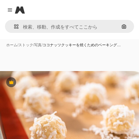
Magnific
Close menu
画像で
ホーム
/
ストック
/
写真
/
ココナッツクッキーを焼くためのベーキング…
Premium