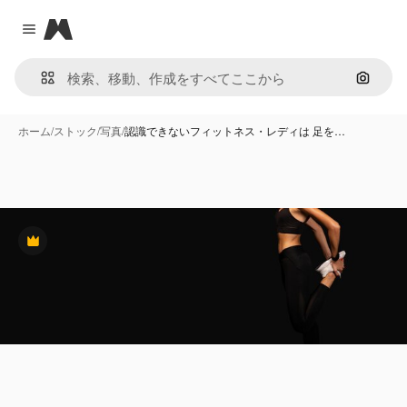
Magnific
Close menu
画像で
ホーム
/
ストック
/
写真
/
認識できないフィットネス・レディは 足を…
Premium