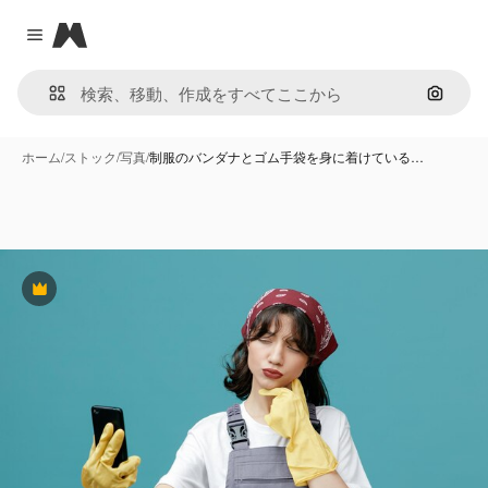
Magnific
Close menu
画像で
ホーム
/
ストック
/
写真
/
制服のバンダナとゴム手袋を身に着けている…
Premium