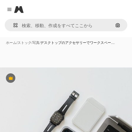
Magnific
Close menu
画像で
ホーム
/
ストック
/
写真
/
デスクトップのアクセサリーでワークスペー…
Premium