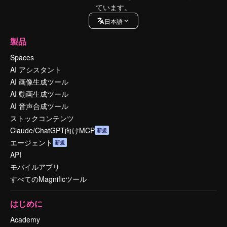
ています。
日本語
製品
Spaces
AI アシスタント
AI 画像生成ツール
AI 動画生成ツール
AI 音声合成ツール
ストックコンテンツ
Claude/ChatGPT向けMCP
新規
エージェント
新規
API
モバイルアプリ
すべてのMagnificツール
はじめに
Academy