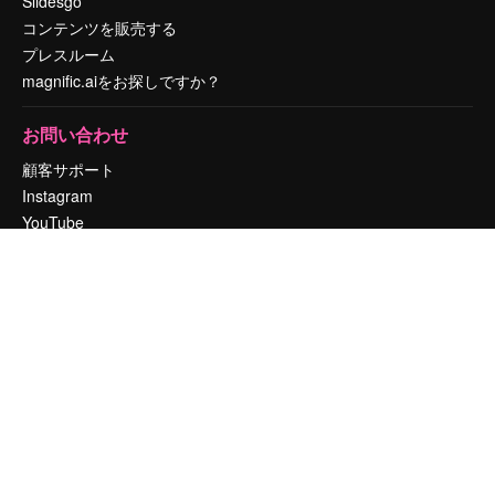
Slidesgo
コンテンツを販売する
プレスルーム
magnific.aiをお探しですか？
お問い合わせ
顧客サポート
Instagram
YouTube
LinkedIn
TikTok
Discord
X
Reddit
Copyright © 2010-
2026
Freepik Company S.L.U.
無断複写・転載を禁じま
す
.