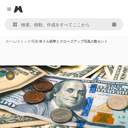
Magnific
Close menu
画像で
ホーム
/
ストック
/
写真
/
米ドル紙幣とクローズアップ写真の数セント
Premium