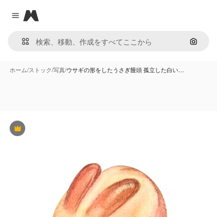
Magnific
Close menu
画像で
ホーム
/
ストック
/
写真
/
ウサギの形をしたうさぎ饅頭 孤立した白い…
Premium