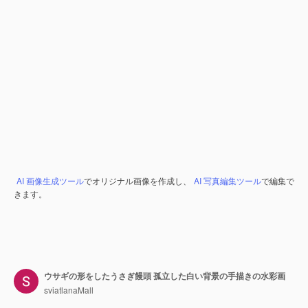
AI 画像生成ツール
でオリジナル画像を作成し、
AI 写真編集ツール
で編集で
きます。
ウサギの形をしたうさぎ饅頭 孤立した白い背景の手描きの水彩画
sviatlanaMall