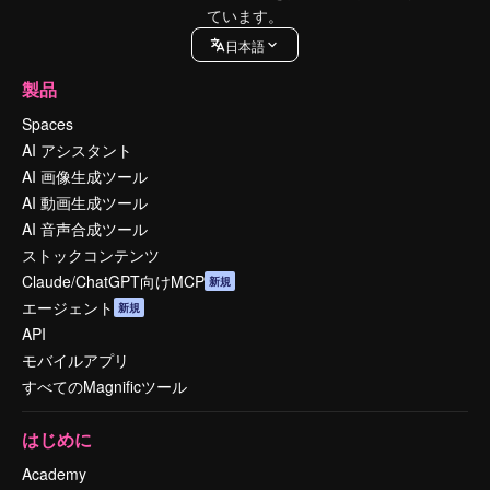
ています。
日本語
製品
Spaces
AI アシスタント
AI 画像生成ツール
AI 動画生成ツール
AI 音声合成ツール
ストックコンテンツ
Claude/ChatGPT向けMCP
新規
エージェント
新規
API
モバイルアプリ
すべてのMagnificツール
はじめに
Academy