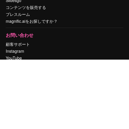
Slidesgo
コンテンツを販売する
プレスルーム
magnific.aiをお探しですか？
お問い合わせ
顧客サポート
Instagram
YouTube
LinkedIn
TikTok
Discord
X
Reddit
Copyright © 2010-
2026
Freepik Company S.L.U.
無断複写・転載を禁じま
す
.