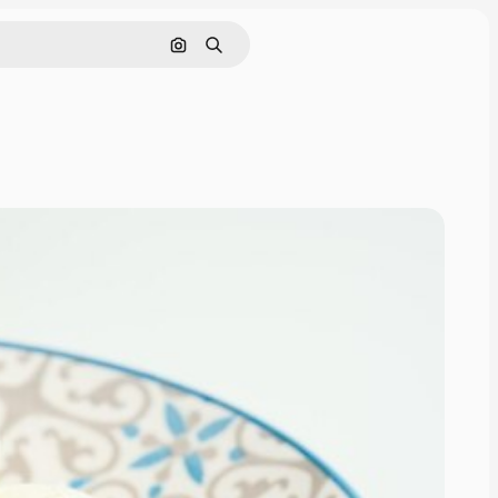
画像で検索
検索