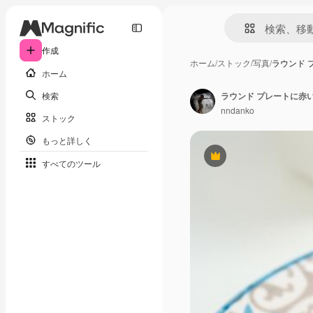
作成
ホーム
/
ストック
/
写真
/
ラウンド 
ホーム
検索
ラウンド プレートに赤い
nndanko
ストック
もっと詳しく
Premium
すべてのツール