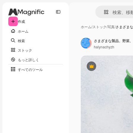
作成
ホーム
/
ストック
/
写真
/
さまざま
ホーム
検索
さまざまな製品、野菜、
halynachyzh
ストック
もっと詳しく
Premium
すべてのツール