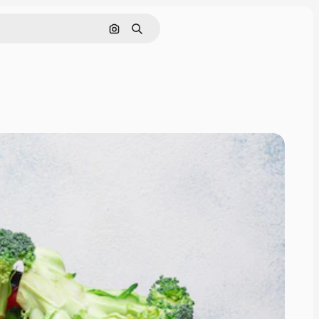
画像で検索
検索