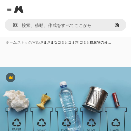
Magnific
Close menu
画像で
ホーム
/
ストック
/
写真
/
さまざまなゴミとゴミ箱 ゴミと廃棄物の分…
Premium