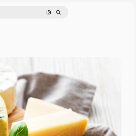
画像で検索
検索