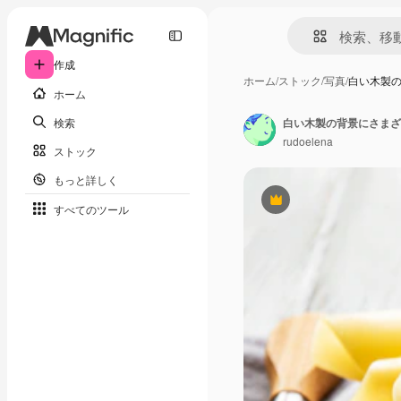
作成
ホーム
/
ストック
/
写真
/
白い木製
ホーム
検索
白い木製の背景にさまざ
rudoelena
ストック
もっと詳しく
Premium
すべてのツール