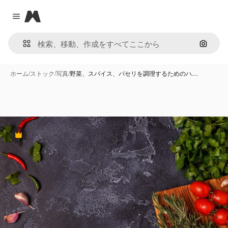
Magnific
Close menu
画像で
ホーム
/
ストック
/
写真
/
野菜、スパイス、パセリを調理するためのハ…
Premium