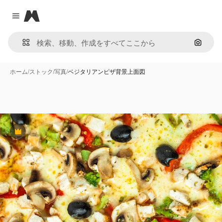
Magnific
Close menu
画像で
ホーム
/
ストック
/
写真
/
ベジタリアンピザ背景上面図
Premium