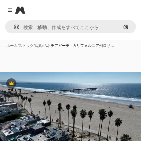
Magnific
Close menu
画像で
ホーム
/
ストック
/
写真
/
ベネチアビーチ - カリフォルニア州ロサ…
Premium