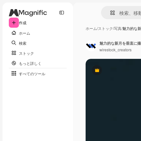
作成
ホーム
/
ストック
/
写真
/
魅力的な
ホーム
検索
魅力的な新月を垂直に撮
wirestock_creators
ストック
もっと詳しく
Premium
すべてのツール