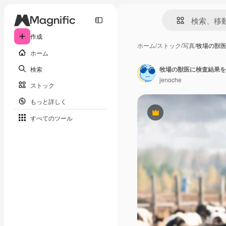
作成
ホーム
/
ストック
/
写真
/
牧場の獣
ホーム
検索
牧場の獣医に検査結果を
jenoche
ストック
もっと詳しく
Premium
すべてのツール