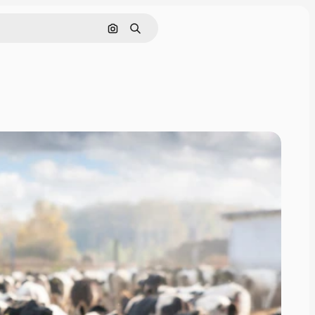
画像で検索
検索