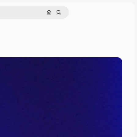
画像で検索
検索