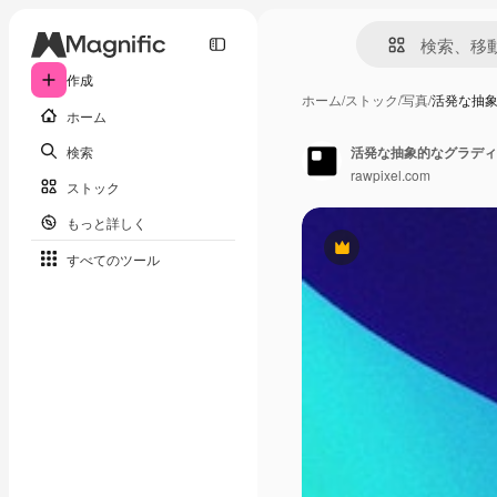
作成
ホーム
/
ストック
/
写真
/
活発な抽
ホーム
検索
活発な抽象的なグラディ
rawpixel.com
ストック
もっと詳しく
Premium
すべてのツール