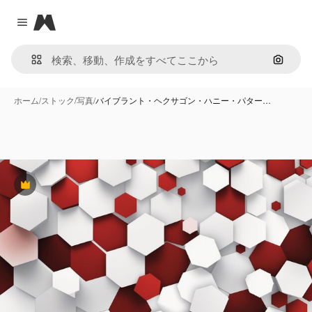
Magnific
Close menu
画像で
ホーム
/
ストック
/
写真
/
バイブラント・ヘクサゴン・ハニー・パター…
Premium