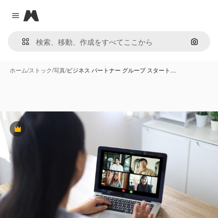
Magnific
Close menu
画像で
ホーム
/
ストック
/
写真
/
ビジネス パートナー グループ スタート…
Premium