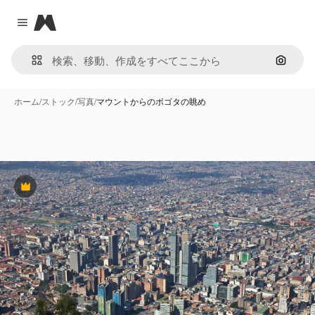
Magnific
Close menu
画像で
ホーム
/
ストック
/
写真
/
マウントからのボゴタの眺め
Premium