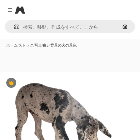
Magnific
Close menu
画像で
ホーム
/
ストック
/
写真
/
白い背景の犬の景色
Premium