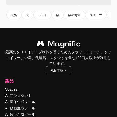
犬猫
犬
ペット
猫
猫の背景
スポーツ
犬
最高のクリエイティブ制作を導くためのプラットフォーム。クリ
エイター、企業、代理店、スタジオを含む100万人以上が利用し
ています。
日本語
製品
Spaces
AI アシスタント
AI 画像生成ツール
AI 動画生成ツール
AI 音声合成ツール