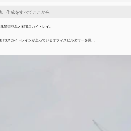
風景街並みとBTSスカイトレイ…
バンコクの風景街並みとBTSスカイトレインが走っているオフィスビルタワーを見るタイのバンコクのバンナー駅でタイの乗客と外国人旅行者の旅を送受信します