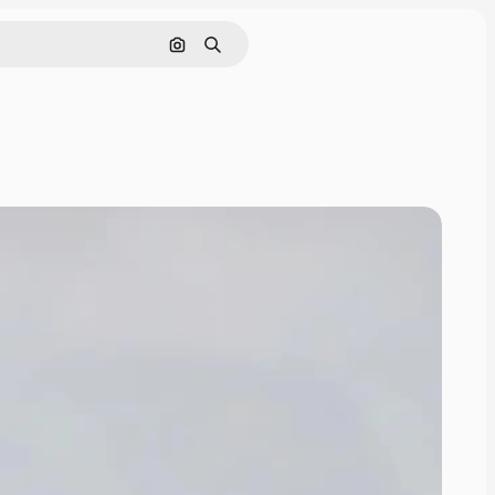
画像で検索
検索