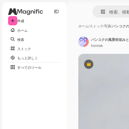
作成
ホーム
/
ストック
/
写真
/
バンコクの
ホーム
検索
homrak
ストック
もっと詳しく
Premium
すべてのツール