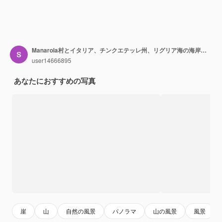
Manarola村とイタリア、チンクエテッレ州、リグリア海の海岸の眺め
user14666895
あなたにおすすめの写真
崖
山
自然の風景
パノラマ
山の風景
風景