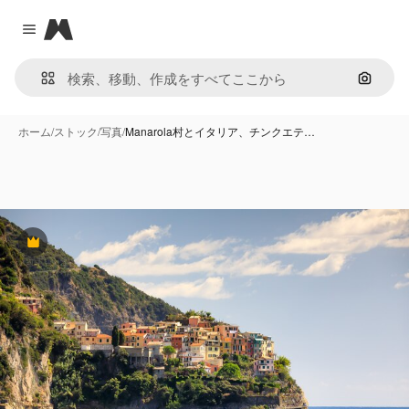
Magnific
Close menu
画像で
ホーム
/
ストック
/
写真
/
Manarola村とイタリア、チンクエテ…
Premium