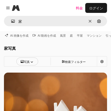
Magnific
料金
ログイン
Close menu
消去
画像で
AI 画像を作成
AI 動画を作成
風景
庭
平屋
マンション
引
家写真
写真
検索フィルター