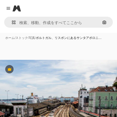
Magnific
Close menu
画像で
ホーム
/
ストック
/
写真
/
ポルトガル、リスボンにあるサンタアポロニ…
Premium