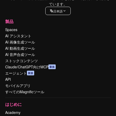
ています。
日本語
製品
Spaces
AI アシスタント
AI 画像生成ツール
AI 動画生成ツール
AI 音声合成ツール
ストックコンテンツ
Claude/ChatGPT向けMCP
新規
エージェント
新規
API
モバイルアプリ
すべてのMagnificツール
はじめに
Academy