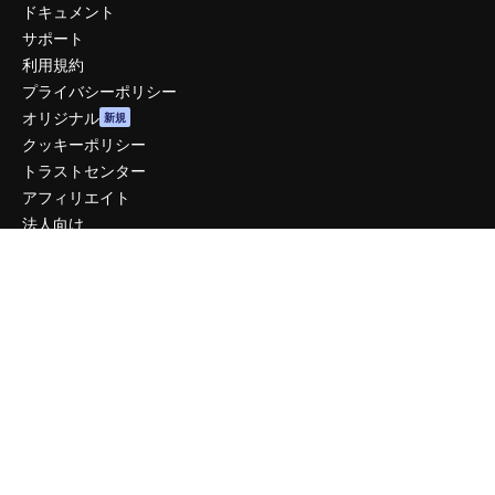
ドキュメント
サポート
利用規約
プライバシーポリシー
オリジナル
新規
クッキーポリシー
トラストセンター
アフィリエイト
法人向け
運営
料金
会社概要
Reviews
採用情報
検索トレンド
ブログ
イベント