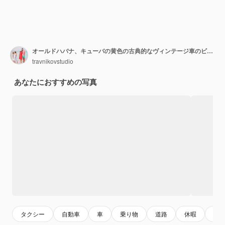
オールドハバナ、キューバの黄色の古典的なヴィンテージ車のビュー
travnikovstudio
あなたにおすすめの写真
タクシー
自動車
車
乗り物
道路
休暇
ト