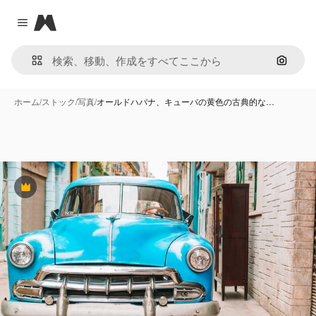
Magnific
Close menu
画像で
ホーム
/
ストック
/
写真
/
オールドハバナ、キューバの黄色の古典的な…
Premium