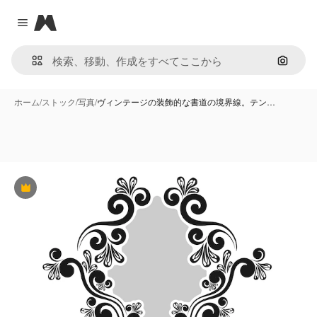
Magnific
Close menu
画像で
ホーム
/
ストック
/
写真
/
ヴィンテージの装飾的な書道の境界線。テン…
Premium