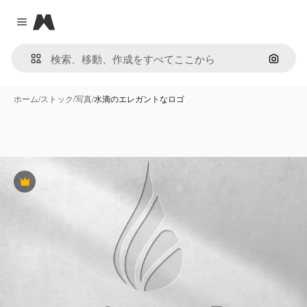
Magnific
Close menu
画像で
ホーム
/
ストック
/
写真
/
水滴のエレガントなロゴ
Premium