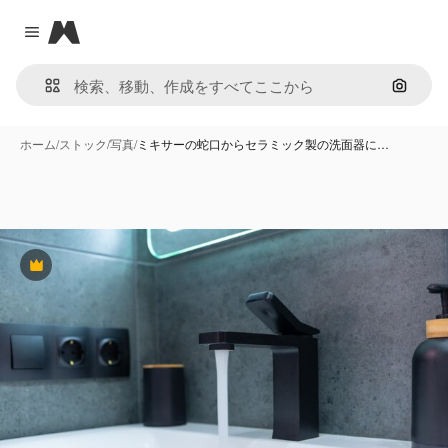
Magnific
Close menu
画像で
ホーム
/
ストック
/
写真
/
ミキサーの蛇口からセラミック製の洗面器に…
Premium