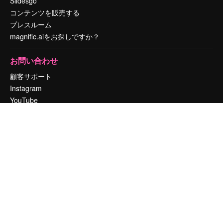
Slidesgo
コンテンツを販売する
プレスルーム
magnific.aiをお探しですか？
お問い合わせ
顧客サポート
Instagram
YouTube
LinkedIn
TikTok
Discord
X
Reddit
Copyright © 2010-
2026
Freepik Company S.L.U.
無断複写・転載を禁じま
す
.