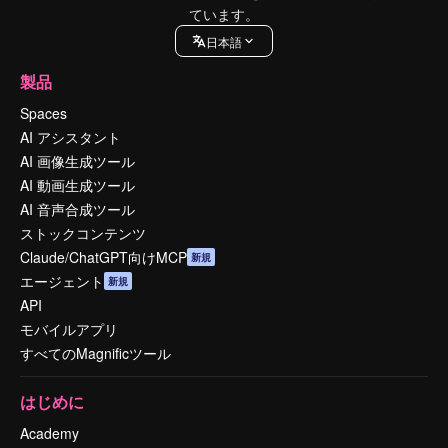
ています。
日本語
製品
Spaces
AI アシスタント
AI 画像生成ツール
AI 動画生成ツール
AI 音声合成ツール
ストックコンテンツ
Claude/ChatGPT向けMCP
新規
エージェント
新規
API
モバイルアプリ
すべてのMagnificツール
はじめに
Academy