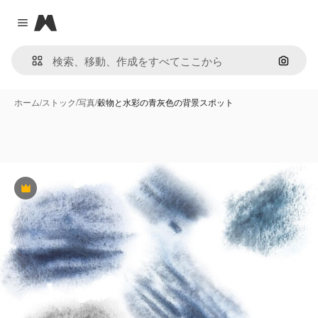
Magnific
Close menu
画像で
ホーム
/
ストック
/
写真
/
穀物と水彩の青灰色の背景スポット
Premium