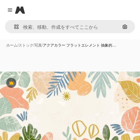
Magnific
Close menu
画像で
ホーム
/
ストック
/
写真
/
アクアカラー フラットエレメント 抽象的…
Premium