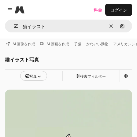
Magnific
料金
ログイン
Close menu
消去
画像で
AI 画像を作成
AI 動画を作成
子猫
かわいい動物
アメリカンシ
猫イラスト写真
写真
検索フィルター