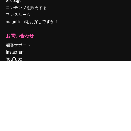
Slidesgo
コンテンツを販売する
プレスルーム
magnific.aiをお探しですか？
お問い合わせ
顧客サポート
Instagram
YouTube
LinkedIn
TikTok
Discord
X
Reddit
Copyright © 2010-
2026
Freepik Company S.L.U.
無断複写・転載を禁じま
す
.