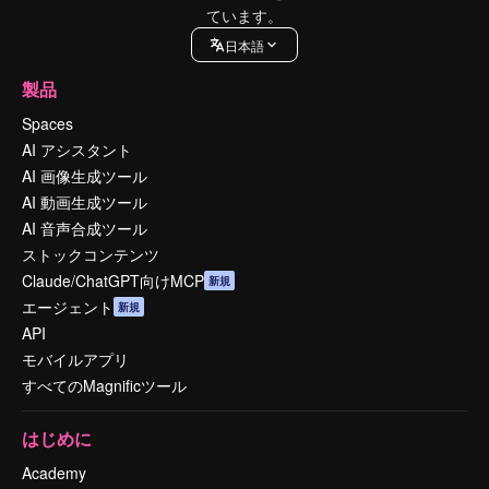
ています。
日本語
製品
Spaces
AI アシスタント
AI 画像生成ツール
AI 動画生成ツール
AI 音声合成ツール
ストックコンテンツ
Claude/ChatGPT向けMCP
新規
エージェント
新規
API
モバイルアプリ
すべてのMagnificツール
はじめに
Academy