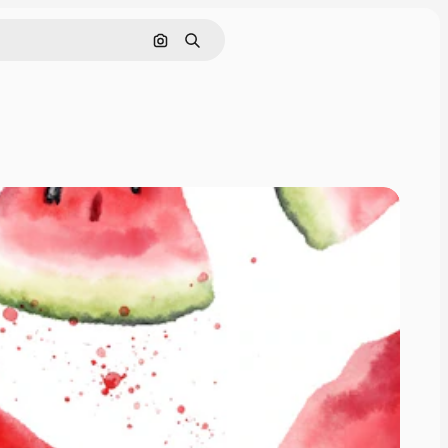
画像で検索
検索