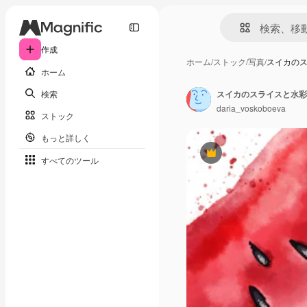
作成
ホーム
/
ストック
/
写真
/
スイカの
ホーム
検索
スイカのスライスと水彩
daria_voskoboeva
ストック
もっと詳しく
Premium
すべてのツール