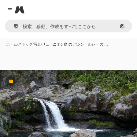
Magnific
Close menu
画像で
ホーム
/
ストック
/
写真
/
リューニオン島 の バシン・ルシー の …
Premium