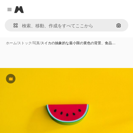
Magnific
Close menu
画像で
ホーム
/
ストック
/
写真
/
スイカの抽象的な最小限の黄色の背景、食品…
Premium