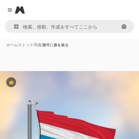
Magnific
Close menu
画像で
ホーム
/
ストック
/
写真
/
旗竿に旗を振る
Premium