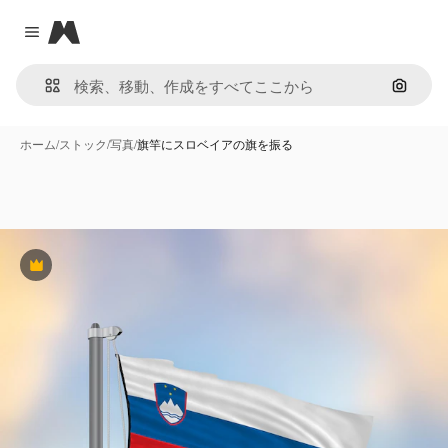
Magnific
Close menu
画像で
ホーム
/
ストック
/
写真
/
旗竿にスロベイアの旗を振る
Premium