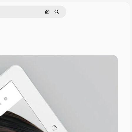
画像で検索
検索